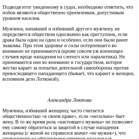
Подводя итог увиденному в судах, необходимо отметить, что
побои являются общественно приемлемым, допустимым
уровнем насилия.
Мужчина, напавший и избивший другого мужчину, не
определяется обществом однозначно как преступник, если
драка была один на один и особенно, если они были ранее
знакомы. При этом здоровье и силы потерпевшего во
внимание не принимаются (кроме совсем уж вопиющих
случаев вроде нападения на слепого или паралитика). Не
принимаются они во внимание и государством, которое
жестко карает за попытки деятельной самообороны против
превосходящего нападающего (бывает, что карают и женщин,
вспомним дело Лотковой).
Александра Локтова
Мужчина, избивший женщину, часто считается
общественностью «в своем праве», если «несильно» бьет
жену. В то же время роль «настоящего мужика» не позволяет
ему самому обратиться за защитой в случае нападения
женщины (с женой не справился значит «не мужик»), что
провоцирует на обязательное ответное насилие как