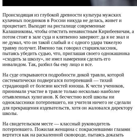
Происходящая из глубокой древности культура мужских
кулачных поединков в России никуда не делась, живет и
процветает. Выходят на ристалище современные
Калашниковы, чтобы отмстить ненавистным Кирибеевичам, а
потом стоят в зале суда и клятвенно заверяют: да я не знал и
не думал, что он такой слабый и с одного удара тяжелую
травму получит. Именно так говорил старшеклассник,
пытаясь убедить судью, что, приглашая своего однокашника
«сходить за школу», не имел намерения сделать его
инвалидом. Так, разбил бы ему лицо и все.
На суде открываются подробности дикой травли, которой
систематически подвергался потерпевший — тихий
страдающий от болезни костей юноша. К чести учеников,
принимали участие в травле только несколько наиболее
отъявленных хулиганов. К бесчестию всей школы ни
одноклассники потерпевшего, ни учителя ничего не сделали
для прекращения издевательств, хотя он жаловался директору
школы.
На свидетельском месте — классный руководитель
потерпевшего. Пожилая женщина с покрасневшими глазами
вертится как на раскаленной сковороде, пытаясь доказать