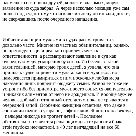
насмешек со стороны друзей, коллег и знакомых, моряк
заявление из суда забрал. А через несколько месяцев уже сам
пошел под суд потому что искалечил жену до инвалидности,
не сдержавшись после очередного нападения.
Избиения женщин мужьями в судах рассматриваются
довольно часто. Многие из частных обвинительниц, однако,
не преследуют цели реально привлечь мужа к
ответственности, а рассматривают заявление в суд как
очередную меру усмирения бузотера. Из беседы с такой
заявительницей, матерью троих детей, я узнала, что она
пришла к судье «привести мужа-алкаша в чувство», но
намеревается примириться с ним поскольку любая мера
наказания лишь повредит бюджету семьи. Развод ее тоже не
устроит ибо без присмотра муж просто сопьется окончательно
и никаких алиментов от него не дождешься. И вообще муж ее
человек добрый и отличный отец детям пока не срывается в
очередной запой. Особенно женщина отметила, что даже в
состоянии пьяного угара он, «офингалив ей лицо как свеклу»,
«пальцем никогда не трогает детей». Последнее
обстоятельство является решающим для сохранения брака
этой глубоко несчастной, в 40 лет выглядящей на все 60,
женщины.