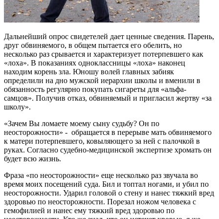
Дальнейший опрос свидетелей дает ценные сведения. Парень,
друг обвиняемого, в общем пытается его обелить, но
несколько раз срывается и характеризует потерпевшего как
«лоха». В показаниях одноклассницы «лоха» наконец
находим корень зла. Юношу волей главных забияк
определили на дно мужской иерархии школы и вменили в
обязанность регулярно покупать сигареты для «альфа-
самцов». Получив отказ, обвиняемый и пригласил жертву «за
школу».
«Зачем Вы ломаете моему сыну судьбу? Он по
неосторожности» - обращается в перерыве мать обвиняемого
к матери потерпевшего, ковыляющего за ней с палочкой в
руках. Согласно судебно-медицинской экспертизе хромать он
будет всю жизнь.
Фраза «по неосторожности» еще несколько раз звучала во
время моих посещений суда. Бил и топтал ногами, и убил по
неосторожности. Ударил головой о стену и нанес тяжкий вред
здоровью по неосторожности. Порезал ножом человека с
гемофилией и нанес ему тяжкий вред здоровью по