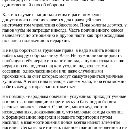
единственный способ обороны.
Как и в случае с национализмом и расизмом культ
допустимого насилия является для правящей элиты
инструментом управления обществом. Пока холопы дерутся, у
панов чубы не затрещат никогда. Часть подчиненного класса
выделяется по отношению к другой части как превосходящая
по силе и положению в иерархии.
Не надо бороться за трудовые права, а надо выпить водки и
набить морду собутыльнику Васе. Не нужно ликвидировать
гнобящую тебя иерархию капитализма, а нужно создать свою
иерархию господства над кем угодно, над коллегами,
соседями, одноклассниками или даже случайными
прохожими, за счет которых могут самоутвердиться уличные
хулиганы. А если силы и задора совсем мало, то всегда можно
избить жену, которая часто тоже пьет.
На помощь «народным обычаям» услужливо приходят ученые
и юристы, подводящие теоретическую базу под действия
распоясавшихся громил. Слов нет, много мудрости в
исследованиях, доказывающих, что молодые самцы склонны
к формированию иерархии и защите территории путем
насилия, а взаимоотношения полов всегда имеют элементы
насилия. Дескать, все ничего, главное границ дозволенного не