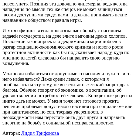
переступать. Позиция эта довольно лицемерна, ведь жертва
нападения по мысли тех же спецов не может защищаться
всеми доступными средствами, а должна принимать некие
навязанные обществом правила игры.
И хотя официоз всегда провозглашает борьбу с насилием
задачей государства, на деле элите выгодны драки холопов.
Появление законопроекта о декриминализации побоев в
разгар социально-экономического кризиса и нового роста
протестной активности как бы подсказывает народу, куда по
мнению властей следовало бы направить свою энергию
возмущения.
Можно ли избавиться от допустимого насилия и нужно ли от
него избавляться? Даже среди левых, с которыми я
пообщалась на эту тему, не все считают жесткий запрет драк
благом. Обычно говорят об экономике, о воспитании, об
удовлетворении потребностей человека. Конкретные рецепты
никто дать не может. У меня тоже нет готового проекта
решения проблемы допустимого насилия при социализме или
при капитализме, но есть твердая уверенность в
необходимости нам перестать бить друг друга и направить
энергию на борьбу с социальной несправедливостью.
Авторы:
Лидия Трифонова