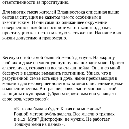
ответственности за проституцию.
Для многих тысяч жителей Владивостока описанная выше
бытовая ситуация не кажется чем-то особенным и
экзотическим. И они сами их ближайшее окружение
совершенно спокойно воспринимают пьянство, драки,
проституцию как неотъемлемую часть жизни. Насилие в их
жизни допустимо и правомерно.
Беседую с той самой бывшей женой драчуна. На «жрицу
любви» и даже на уличную путану она походит мало. Просто
алкоголичка, готовая на все за стакан пойла. Она и со мной
беседует в надежде выманить полтинник. Узнаю, что в
разрушенной семье есть еще и дочь, ныне пребывающая в
колонии для несовершеннолетних за многочисленные кражи
и мошенничества. Вот расшифровка части монолога этой
женщины с купюрами (убран мат, которым она уснащала
свою речь через слово):
«Б...ь она была и будет. Какая она мне дочь?
Родной матери рубль жалела. Все мысли о тряпках
и е...х. Муж? Дистрофик, не мужик. Не работает.
Толкнул меня на панель».