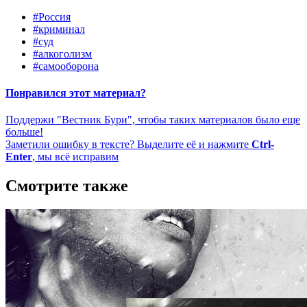
#Россия
#криминал
#суд
#алкоголизм
#самооборона
Понравился этот материал?
Поддержи "Вестник Бури", чтобы таких материалов было еще
больше!
Заметили ошибку в тексте? Выделите её и нажмите
Ctrl-
Enter
, мы всё исправим
Смотрите также