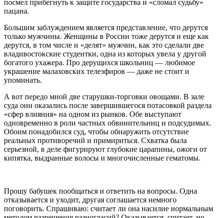
посмел прибегнуть к защите государства и «сломал судьбу»
пацана.
Большим заблуждением является представление, что дерутся
только мужчины. Женщины в России тоже дерутся и еще как
дерутся, в том числе и «делят» мужчин, как это сделали две
владивостокские студентки, одна из которых увела у другой
богатого ухажера. Про дерущихся школьниц — любимое
украшение малаховских телеэфиров — даже не стоит и
упоминать.
А вот передо мной две старушки-торговки овощами. В зале
суда они оказались после завершившегося потасовкой раздела
«сфер влияния» на одном из рынков. Обе выступают
одновременно в роли частных обвинительниц и подсудимых.
Обоим понадобился суд, чтобы обнаружить отсутствие
реальных противоречий и примириться. Схватка была
серьезной, в деле фигурируют глубокие царапины, ожоги от
кипятка, выдранные волосы и многочисленные гематомы.
Прошу бабушек пообщаться и ответить на вопросы. Одна
отказывается и уходит, другая соглашается немного
поговорить. Спрашиваю: считает ли она насилие нормальным
методом разрешения разногласий? Оказывается, считает, но