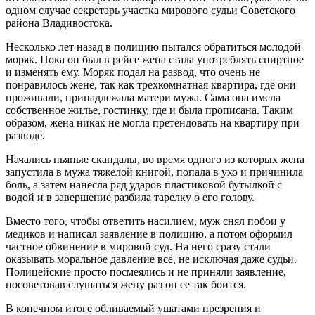
одном случае секретарь участка мирового судьи Советского
района Владивостока.
Несколько лет назад в полицию пытался обратиться молодой
моряк. Пока он был в рейсе жена стала употреблять спиртное
и изменять ему. Моряк подал на развод, что очень не
понравилось жене, так как трехкомнатная квартира, где они
проживали, принадлежала матери мужа. Сама она имела
собственное жилье, гостинку, где и была прописана. Таким
образом, жена никак не могла претендовать на квартиру при
разводе.
Начались пьяные скандалы, во время одного из которых жена
запустила в мужа тяжелой книгой, попала в ухо и причинила
боль, а затем нанесла ряд ударов пластиковой бутылкой с
водой и в завершение разбила тарелку о его голову.
Вместо того, чтобы ответить насилием, муж снял побои у
медиков и написал заявление в полицию, а потом оформил
частное обвинение в мировой суд. На него сразу стали
оказывать моральное давление все, не исключая даже судьи.
Полицейские просто посмеялись и не приняли заявление,
посоветовав слушаться жену раз он ее так боится.
В конечном итоге обливаемый ушатами презрения и