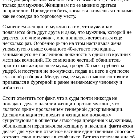
только для мужчин. Женщинам по ее мнению драться
неприлично. Приходится бить, когда сталкиваешься с такими
как ее соседка по торговому месту.
С мнением женщин и мужчин о том, что мужчинам
полагается бить друг друга и даже, что мужчина, который не
дерется, это «не мужик», мне пришлось встретиться еще
несколько раз. Особенно рьяно на этом настаивала жена
упомянутого выше солидного 40-летнего господина,
занимающего не последнюю должность в одной из крупных
местных компаний. По ее мнению частный обвинитель
просто шантажировал ее мужа, требуя 20 тысяч рублей за
ущерб, и поступил не по-мужски, подав на него в суд после
кулачной разборки. Между тем, ее муж в пьяном состоянии
привязался в бургерной к ранее незнакомому человеку и
избил его.
Стоит отметить тот факт, что в суды почти никогда не
попадают дела о насилии женщин против мужчин, что
является ярким проявлением гендерной дискриминации.
Дискриминация эта вредит и женщинам поскольку
существующая в обществе атмосфера презрения к мужчинам,
обвиняющим перед законом женщину в насилии, фактически
делает для мужчин ответное насилие единственным способом
отстоять свои интересы в конфликте. Вот что поведала мне об