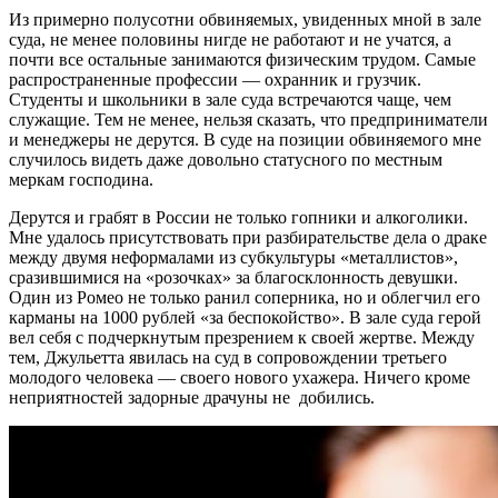
Из примерно полусотни обвиняемых, увиденных мной в зале
суда, не менее половины нигде не работают и не учатся, а
почти все остальные занимаются физическим трудом. Самые
распространенные профессии — охранник и грузчик.
Студенты и школьники в зале суда встречаются чаще, чем
служащие. Тем не менее, нельзя сказать, что предприниматели
и менеджеры не дерутся. В суде на позиции обвиняемого мне
случилось видеть даже довольно статусного по местным
меркам господина.
Дерутся и грабят в России не только гопники и алкоголики.
Мне удалось присутствовать при разбирательстве дела о драке
между двумя неформалами из субкультуры «металлистов»,
сразившимися на «розочках» за благосклонность девушки.
Один из Ромео не только ранил соперника, но и облегчил его
карманы на 1000 рублей «за беспокойство». В зале суда герой
вел себя с подчеркнутым презрением к своей жертве. Между
тем, Джульетта явилась на суд в сопровождении третьего
молодого человека — своего нового ухажера. Ничего кроме
неприятностей задорные драчуны не добились.