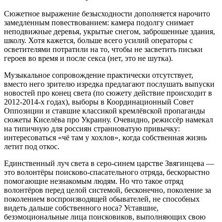
Сюжетное выражение безысходности дополняется нарочито
замедленным повествованием: камера подолгу снимает
неподвижные деревья, укрытые снегом, заброшенные здания,
школу. Хотя кажется, больше всего усилий операторы с
осветителями потратили на то, чтобы не засветить письки
героев во время и после секса (нет, это не шутка).
Музыкальное сопровождение практически отсутствует,
вместо него зрителю изредка предлагают послушать выпуски
новостей про конец света (по сюжету действие происходит в
2012-2014-х годах), выборы в Координационный Совет
Оппозиции и ставшие классикой кремлёвской пропаганды
сюжеты Киселёва про Украину. Очевидно, режиссёр намекал
на типичную для россиян странноватую привычку:
интересоваться «чё там у хохлов», когда собственная жизнь
летит под откос.
Единственный луч света в серо-синем царстве Звягинцева —
это волонтёры поисково-спасательного отряда, бескорыстно
помогающие незнакомым людям. Но что такое отряд
волонтёров перед целой системой, бесконечно, поколение за
поколением воспроизводящей обывателей, не способных
видеть дальше собственного носа? Уставшие,
безэмоциональные лица поисковиков, выполняющих свою