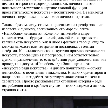
несчастья герои не сформировались как личности, а это
показывает отсутствие в картине главной функции
просветительского искусства – воспитательной. Не меняется
личность персонажа – не меняется личность зрителя.
Таким образом, искусством, нацеленным на преобразование
человека к лучшему, воспитанием его морали, лента
«Нелюбовь» не является. Конечно, мы живём в мире
капитализма, а с буржуазно-либеральной точки зрения эта
картина есть искусство, как и любая фантазия творца, будь то
кляксы на холсте или театральная постановка с голыми
актёрами. Капиталистическое искусство противопоставляется
искусству просвещения и прогресса, в нём остаётся только
функция развлечения, то есть действия ради удовольствия или
проведения досуга. «Нелюбовь» для Звягинцева – это
«искусство ради искусства», а для его почитателей – объект
для снобского почитания и пижонства. Никаких ориентиров и
направлений не задаётся, отсутствует диалектика сюжета и
характеров. Просто рассказывается страшная история – ради
потребления или в крайнем случае — тихих вздохов а-ля «как
страшно жить».