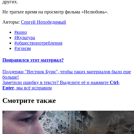
других.
Не тратьте время на просмотр фильма «Нелюбовь».
Авторы:
Сергей Непобедимый
#кино
#Культура
#обществопотребления
#эгоизм
Понравился этот материал?
Поддержи "Вестник Бури", чтобы таких материалов было еще
больше!
Заметили ошибку в тексте? Выделите её и нажмите
Ctrl-
Enter
, мы всё исправим
Смотрите также