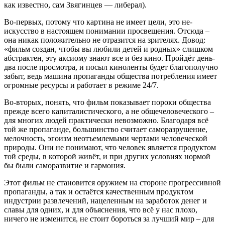
как известно, сам Звягинцев — либерал).
Во-первых, потому что картина не имеет цели, это не-
искусство в настоящем понимании просвещения. Отсюда –
она никак положительно не отразится на зрителях. Довод:
«фильм создан, чтобы вы любили детей и родных» слишком
абстрактен, эту аксиому знают все и без кино. Пройдёт день-
два после просмотра, и посыл киноленты будет благополучно
забыт, ведь машина пропаганды общества потребления имеет
огромные ресурсы и работает в режиме 24/7.
Во-вторых, понять, что фильм показывает пороки общества
прежде всего капиталистического, а не общечеловеческого –
для многих людей практически невозможно. Благодаря всё
той же пропаганде, большинство считает саморазрушение,
мелочность, эгоизм неотъемлемыми чертами человеческой
природы. Они не понимают, что человек является продуктом
той среды, в которой живёт, и при других условиях нормой
бы были саморазвитие и гармония.
Этот фильм не становится оружием на стороне прогрессивной
пропаганды, а так и остаётся качественным продуктом
индустрии развлечений, нацеленным на заработок денег и
славы для одних, и для объяснения, что всё у нас плохо,
ничего не изменится, не стоит бороться за лучший мир – для