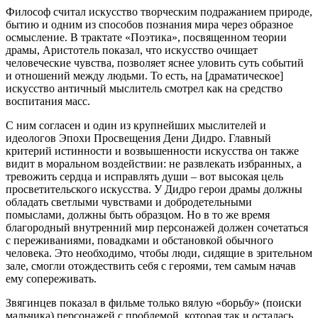
Философ считал искусство творческим подражанием природе,
бытию и одним из способов познания мира через образное
осмысление. В трактате «Поэтика», посвященном теории
драмы, Аристотель показал, что искусство очищает
человеческие чувства, позволяет яснее уловить суть событий
и отношений между людьми. То есть, на [драматическое]
искусство античный мыслитель смотрел как на средство
воспитания масс.
С ним согласен и один из крупнейших мыслителей и
идеологов Эпохи Просвещения Дени Дидро. Главный
критерий истинности и возвышенности искусства он также
видит в моральном воздействии: не развлекать избранных, а
тревожить сердца и исправлять души – вот высокая цель
просветительского искусства. У Дидро герои драмы должны
обладать светлыми чувствами и добродетельными
помыслами, должны быть образцом. Но в то же время
благородный внутренний мир персонажей должен сочетаться
с переживаниями, повадками и обстановкой обычного
человека. Это необходимо, чтобы люди, сидящие в зрительном
зале, смогли отождествить себя с героями, тем самым начав
ему сопереживать.
Звягинцев показал в фильме только вялую «борьбу» (поиски
мальчика) персонажей с проблемой, которая так и осталась