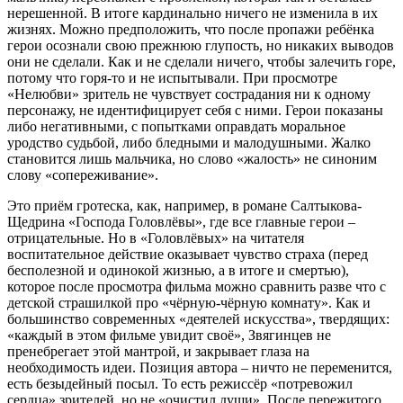
нерешенной. В итоге кардинально ничего не изменила в их
жизнях. Можно предположить, что после пропажи ребёнка
герои осознали свою прежнюю глупость, но никаких выводов
они не сделали. Как и не сделали ничего, чтобы залечить горе,
потому что горя-то и не испытывали. При просмотре
«Нелюбви» зритель не чувствует сострадания ни к одному
персонажу, не идентифицирует себя с ними. Герои показаны
либо негативными, с попытками оправдать моральное
уродство судьбой, либо бледными и малодушными. Жалко
становится лишь мальчика, но слово «жалость» не синоним
слову «сопереживание».
Это приём гротеска, как, например, в романе Салтыкова-
Щедрина «Господа Головлёвы», где все главные герои –
отрицательные. Но в «Головлёвых» на читателя
воспитательное действие оказывает чувство страха (перед
бесполезной и одинокой жизнью, а в итоге и смертью),
которое после просмотра фильма можно сравнить разве что с
детской страшилкой про «чёрную-чёрную комнату». Как и
большинство современных «деятелей искусства», твердящих:
«каждый в этом фильме увидит своё», Звягинцев не
пренебрегает этой мантрой, и закрывает глаза на
необходимость идеи. Позиция автора – ничто не переменится,
есть безыдейный посыл. То есть режиссёр «потревожил
сердца» зрителей, но не «очистил души». После пережитого