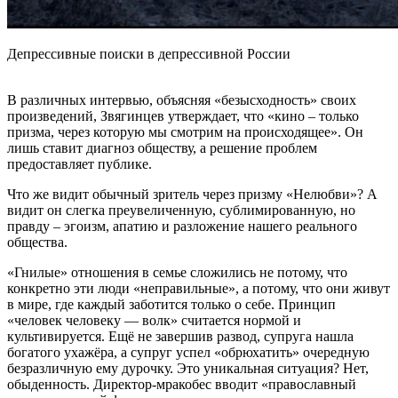
Депрессивные поиски в депрессивной России
В различных интервью, объясняя «безысходность» своих
произведений, Звягинцев утверждает, что «кино – только
призма, через которую мы смотрим на происходящее». Он
лишь ставит диагноз обществу, а решение проблем
предоставляет публике.
Что же видит обычный зритель через призму «Нелюбви»? А
видит он слегка преувеличенную, сублимированную, но
правду – эгоизм, апатию и разложение нашего реального
общества.
«Гнилые» отношения в семье сложились не потому, что
конкретно эти люди «неправильные», а потому, что они живут
в мире, где каждый заботится только о себе. Принцип
«человек человеку — волк» считается нормой и
культивируется. Ещё не завершив развод, супруга нашла
богатого ухажёра, а супруг успел «обрюхатить» очередную
безразличную ему дурочку. Это уникальная ситуация? Нет,
обыденность. Директор-мракобес вводит «православный