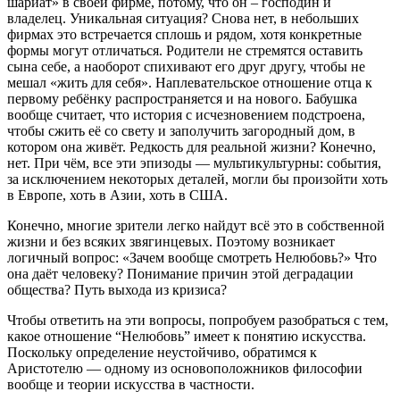
шариат» в своей фирме, потому, что он – господин и
владелец. Уникальная ситуация? Снова нет, в небольших
фирмах это встречается сплошь и рядом, хотя конкретные
формы могут отличаться. Родители не стремятся оставить
сына себе, а наоборот спихивают его друг другу, чтобы не
мешал «жить для себя». Наплевательское отношение отца к
первому ребёнку распространяется и на нового. Бабушка
вообще считает, что история с исчезновением подстроена,
чтобы сжить её со свету и заполучить загородный дом, в
котором она живёт. Редкость для реальной жизни? Конечно,
нет. При чём, все эти эпизоды — мультикультурны: события,
за исключением некоторых деталей, могли бы произойти хоть
в Европе, хоть в Азии, хоть в США.
Конечно, многие зрители легко найдут всё это в собственной
жизни и без всяких звягинцевых. Поэтому возникает
логичный вопрос: «Зачем вообще смотреть Нелюбовь?» Что
она даёт человеку? Понимание причин этой деградации
общества? Путь выхода из кризиса?
Чтобы ответить на эти вопросы, попробуем разобраться с тем,
какое отношение “Нелюбовь” имеет к понятию искусства.
Поскольку определение неустойчиво, обратимся к
Аристотелю — одному из основоположников философии
вообще и теории искусства в частности.