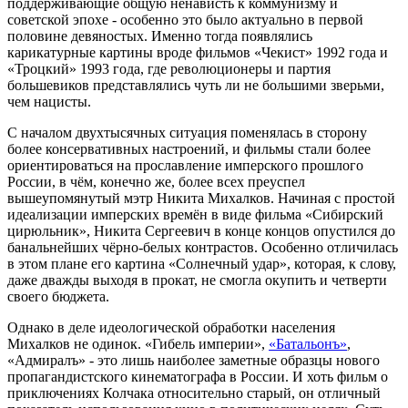
поддерживающие общую ненависть к коммунизму и
советской эпохе - особенно это было актуально в первой
половине девяностых. Именно тогда появлялись
карикатурные картины вроде фильмов «Чекист» 1992 года и
«Троцкий» 1993 года, где революционеры и партия
большевиков представлялись чуть ли не большими зверьми,
чем нацисты.
С началом двухтысячных ситуация поменялась в сторону
более консервативных настроений, и фильмы стали более
ориентироваться на прославление имперского прошлого
России, в чём, конечно же, более всех преуспел
вышеупомянутый мэтр Никита Михалков. Начиная с простой
идеализации имперских времён в виде фильма «Сибирский
цирюльник», Никита Сергеевич в конце концов опустился до
банальнейших чёрно-белых контрастов. Особенно отличилась
в этом плане его картина «Солнечный удар», которая, к слову,
даже дважды выходя в прокат, не смогла окупить и четверти
своего бюджета.
Однако в деле идеологической обработки населения
Михалков не одинок. «Гибель империи»,
«Батальонъ»
,
«Адмиралъ» - это лишь наиболее заметные образцы нового
пропагандистского кинематографа в России. И хоть фильм о
приключениях Колчака относительно старый, он отличный