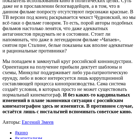
показатель использования кино в политических целях. Суть
даже не в прославлении белогвардейцев, а в том, что в
данном фильме попросту отсутствуют персонажи красные. В
ТВ версии под конец раскрывается чекист Чудновский, но мы
всё-таки о фильме говорим. То есть, порой авторы подобных
фильмов настолько ленятся, что даже адекватных
антагонистов придумать не в состоянии. Стоит ли
напоминать, что даже в легендарном фильме «Чапаев»,
снятом при Сталине, белые показаны как вполне адекватные
и рациональные противники?
Мы попадаем в замкнутый круг российской киноиндустрии.
Ориентация на получение прибыли диктует шаблоны и
схемы, Минкульт поддерживает либо ура-патриотическую
ерунду, либо и вовсе интересуется лишь коррупционной
составляющей процесса кинопроизводства. Сама система
создаёт условия, в которых просто не может существовать
нормальный кинематограф.
И без каких-то кардинальных
изменений в плане экономики ситуация с российским
кинематографом здесь не изменится. В противном случае,
остаётся лишь с ностальгией вспоминать советское кино.
Авторы:
Евгений Змеев
#кино
#капитализм