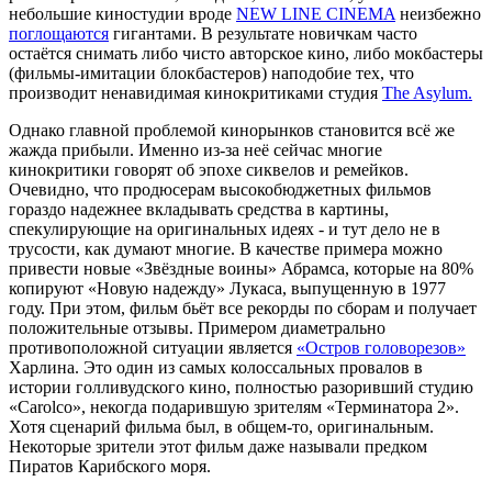
небольшие киностудии вроде
NEW LINE CINEMA
неизбежно
поглощаются
гигантами. В результате новичкам часто
остаётся снимать либо чисто авторское кино, либо мокбастеры
(фильмы-имитации блокбастеров) наподобие тех, что
производит ненавидимая кинокритиками студия
The Asylum
.
Однако главной проблемой кинорынков становится всё же
жажда прибыли. Именно из-за неё сейчас многие
кинокритики говорят об эпохе сиквелов и ремейков.
Очевидно, что продюсерам высокобюджетных фильмов
гораздо надежнее вкладывать средства в картины,
спекулирующие на оригинальных идеях - и тут дело не в
трусости, как думают многие. В качестве примера можно
привести новые
«
Звёздные воины
»
Абрамса, которые на 80%
копируют
«
Новую надежду
»
Лукаса, выпущенную в 1977
году. При этом, фильм бьёт все рекорды по сборам и получает
положительные отзывы. Примером диаметрально
противоположной ситуации является
«
Остров головорезов
»
Харлина. Это один из самых колоссальных провалов в
истории голливудского кино, полностью разоривший студию
«Carolco
», некогда
подарившую зрителям
«
Терминатора 2
»
.
Хотя сценарий фильма был, в общем-то, оригинальным.
Некоторые зрители этот фильм даже называли предком
Пиратов Карибского моря.