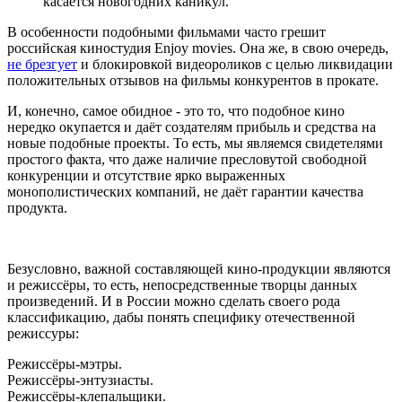
касается новогодних каникул.
В особенности подобными фильмами часто грешит
российская киностудия Enjoy movies. Она же, в свою очередь,
не брезгует
и блокировкой видеороликов с целью ликвидации
положительных отзывов на фильмы конкурентов в прокате.
И, конечно, самое обидное - это то, что подобное кино
нередко окупается и даёт создателям прибыль и средства на
новые подобные проекты. То есть, мы являемся свидетелями
простого факта, что даже наличие пресловутой свободной
конкуренции и отсутствие ярко выраженных
монополистических компаний, не даёт гарантии качества
продукта.
Безусловно, важной составляющей кино-продукции являются
и режиссёры, то есть, непосредственные творцы данных
произведений. И в России можно сделать своего рода
классификацию, дабы понять специфику отечественной
режиссуры:
Режиссёры-мэтры.
Режиссёры-энтузиасты.
Режиссёры-клепальщики.