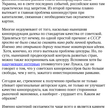
Украина, но в свете последних событий, российское кино там
практически под запретом. Из второй причины плавно
вытекает и главная проблема киноиндустрии при
капитализме, связанная с необходимостью окупаемости
картин.
Многие недоумевают от того, насколько нынешняя
кинопродукция далека по стандартам качества от советской.
Удивляться тут нечему, по одной простой причине:
в СССР
просто не было смысла снимать кино ради личной прибыли.
Именно это открывало дорогу поистине новаторским идеям.
Хотя, конечно, из этого вытекала проблема цензуры. Но, по
сути, нынешний продюсерский контроль развитых стран,
можно также воспринимать как цензуру. Вспомним хотя бы
нашумевшее интервью
упомянутого уже Лукаса, где он
говорит о том, что у советских кинорежиссёров было больше
свободы, чем у него, зажатого инвестиционными рамками.
Сегодня же, стремление к получению прибыли не только
убивает оригинальные авторские идеи, не только не улучшает
качество кинопродукта, как постоянно поют сторонники
рыночной экономики, а наоборот - ухудшает его. Каким же
образом?
Именно критерий окупаемости чаще всего и является камнем