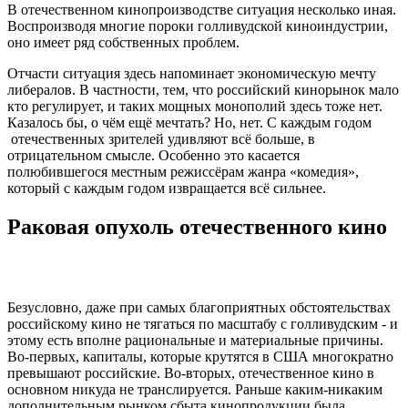
В отечественном кинопроизводстве ситуация несколько иная.
Воспроизводя многие пороки голливудской киноиндустрии,
оно имеет ряд собственных проблем.
Отчасти ситуация здесь напоминает экономическую мечту
либералов. В частности, тем, что российский кинорынок мало
кто регулирует, и таких мощных монополий здесь тоже нет.
Казалось бы, о чём ещё мечтать? Но, нет. С каждым годом
отечественных зрителей удивляют всё больше, в
отрицательном смысле. Особенно это касается
полюбившегося местным режиссёрам жанра
«комедия»,
который с каждым годом извращается всё сильнее.
Раковая опухоль отечественного кино
Безусловно, даже при самых благоприятных обстоятельствах
российскому кино не тягаться по масштабу с голливудским - и
этому есть вполне рациональные и материальные причины.
Во-первых, капиталы, которые крутятся в США многократно
превышают российские. Во-вторых, отечественное кино в
основном никуда не транслируется. Раньше каким-никаким
дополнительным рынком сбыта кинопродукции была