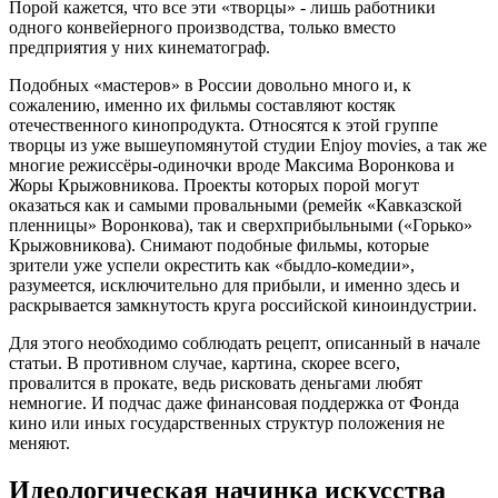
Порой кажется, что все эти
«творцы» - лишь работники
одного конвейерного производства, только вместо
предприятия у них кинематограф.
Подобных «мастеров» в России довольно много и, к
сожалению, именно их фильмы составляют костяк
отечественного кинопродукта. Относятся к этой группе
творцы из уже вышеупомянутой студии Enjoy movies, а так же
многие режиссёры-одиночки вроде Максима Воронкова и
Жоры Крыжовникова. Проекты которых порой могут
оказаться как и самыми провальными (ремейк «Кавказской
пленницы» Воронкова), так и сверхприбыльными («Горько»
Крыжовникова). Снимают подобные фильмы, которые
зрители уже успели окрестить как «быдло-комедии»,
разумеется, исключительно для прибыли, и именно здесь и
раскрывается замкнутость круга российской киноиндустрии.
Для этого необходимо соблюдать рецепт, описанный в начале
статьи. В противном случае, картина, скорее всего,
провалится в прокате, ведь рисковать деньгами любят
немногие. И подчас даже финансовая поддержка от Фонда
кино или иных государственных структур положения не
меняют.
Идеологическая начинка искусства