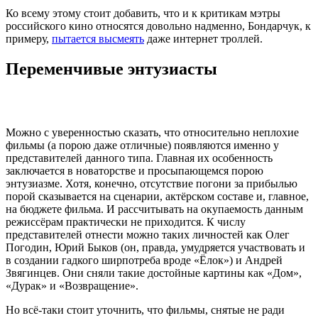
Ко всему этому стоит добавить, что и к критикам мэтры
российского кино относятся довольно надменно, Бондарчук, к
примеру,
пытается высмеять
даже интернет троллей.
Переменчивые энтузиасты
Можно с уверенностью сказать, что относительно неплохие
фильмы (а порою даже отличные) появляются именно у
представителей данного типа. Главная их особенность
заключается в новаторстве и просыпающемся порою
энтузиазме. Хотя, конечно, отсутствие погони за прибылью
порой сказывается на сценарии, актёрском составе и, главное,
на бюджете фильма. И рассчитывать на окупаемость данным
режиссёрам практически не приходится. К числу
представителей отнести можно таких личностей как Олег
Погодин, Юрий Быков (он, правда, умудряется участвовать и
в создании гадкого ширпотреба вроде «Ёлок») и Андрей
Звягинцев. Они сняли такие достойные картины как «Дом»,
«Дурак» и «Возвращение».
Но всё-таки стоит уточнить, что фильмы, снятые не ради