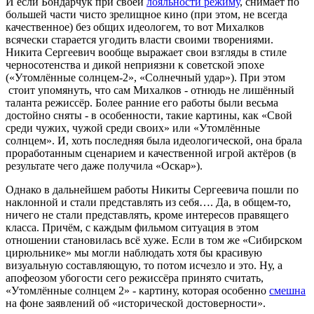
И если Бондарчук при своей
лояльности режиму
, снимает по
большей части чисто зрелищное кино (при этом, не всегда
качественное) без общих идеологем, то вот Михалков
всячески старается угодить власти своими творениями.
Никита Сергеевич вообще выражает свои взгляды в стиле
черносотенства и дикой неприязни к советской эпохе
(«Утомлённые солнцем-2», «Солнечный удар»). При этом
стоит упомянуть, что сам Михалков - отнюдь не лишённый
таланта режиссёр. Более ранние его работы были весьма
достойно сняты - в особенности, такие картины, как «Свой
среди чужих, чужой среди своих» или «Утомлённые
солнцем». И, хоть последняя была идеологической, она брала
проработанным сценарием и качественной игрой актёров (в
результате чего даже получила «Оскар»).
Однако в дальнейшем работы Никиты Сергеевича пошли по
наклонной и стали представлять из себя…. Да, в общем-то,
ничего не стали представлять, кроме интересов правящего
класса. Причём, с каждым фильмом ситуация в этом
отношении становилась всё хуже. Если в том же «Сибирском
цирюльнике» мы могли наблюдать хотя бы красивую
визуальную составляющую, то потом исчезло и это. Ну, а
апофеозом убогости сего режиссёра принято считать,
«Утомлённые солнцем 2» - картину, которая особенно
смешна
на фоне заявлений об «исторической достоверности».