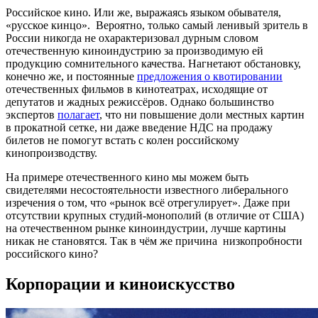
Российское кино. Или же, выражаясь языком обывателя,
«русское кинцо». Вероятно, только самый ленивый зритель в
России никогда не охарактеризовал дурным словом
отечественную киноиндустрию за производимую ей
продукцию сомнительного качества. Нагнетают обстановку,
конечно же, и постоянные
предложения о квотировании
отечественных фильмов в кинотеатрах, исходящие от
депутатов и жадных режиссёров. Однако большинство
экспертов
полагает
, что ни повышение доли местных картин
в прокатной сетке, ни даже введение НДС на продажу
билетов не помогут встать с колен российскому
кинопроизводству.
На примере отечественного кино мы можем быть
свидетелями несостоятельности известного либерального
изречения о том, что «рынок всё отрегулирует». Даже при
отсутствии крупных студий-монополий (в отличие от США)
на отечественном рынке киноиндустрии, лучше картины
никак не становятся. Так в чём же причина низкопробности
российского кино?
Корпорации и киноискусство