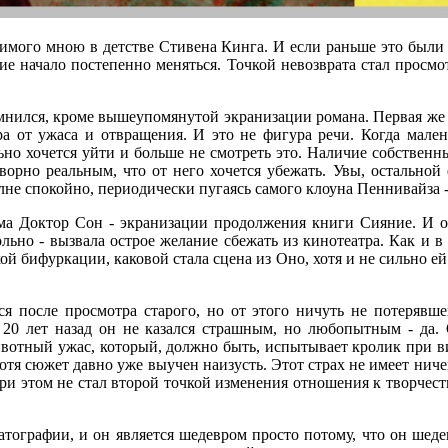
мого мною в детстве Стивена Кинга. И если раньше это были п
ие начало постепенно меняться. Точкой невозврата стал просмо
мнился, кроме вышеупомянутой экранизации романа. Первая же 
ра от ужаса и отвращения. И это не фигура речи. Когда мале
о хочется уйти и больше не смотреть это. Наличие собственных
ворно реальным, что от него хочется убежать. Увы, остальной 
не спокойно, периодически пугаясь самого клоуна Пеннивайза - 
а Доктор Сон - экранизации продолжения книги Сияние. И оп
льно - вызвала острое желание сбежать из кинотеатра. Как и 
ой бифуркации, каковой стала сцена из Оно, хотя и не сильно ей
ся после просмотра старого, но от этого ничуть не потеряв
 20 лет назад он не казался страшным, но любопытным - да. 
вотный ужас, который, должно быть, испытывает кролик при вид
 хотя сюжет давно уже выучен наизусть. Этот страх не имеет нич
ри этом не стал второй точкой изменения отношения к творчеств
тографии, и он является шедевром просто потому, что он шедев