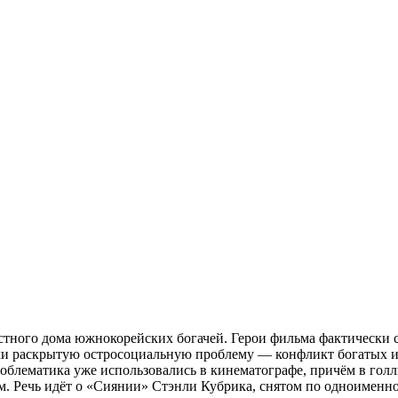
тного дома южнокорейских богачей. Герои фильма фактически ст
ски раскрытую остросоциальную проблему — конфликт богатых и
облематика уже использовались в кинематографе, причём в гол
м. Речь идёт о «Сиянии» Стэнли Кубрика, снятом по одноименн