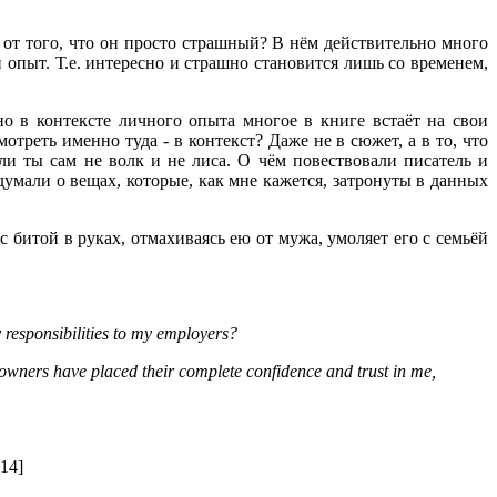
от того, что он просто страшный? В нём действительно много
 опыт. Т.е. интересно и страшно становится лишь со временем,
но в контексте личного опыта многое в книге встаёт на свои
треть именно туда - в контекст? Даже не в сюжет, а в то, что
оли ты сам не волк и не лиса. О чём повествовали писатель и
думали о вещах, которые, как мне кажется, затронуты в данных
 битой в руках, отмахиваясь ею от мужа, умоляет его с семьёй
 responsibilities to my employers?
he owners have placed their complete confidence and trust in me,
114]