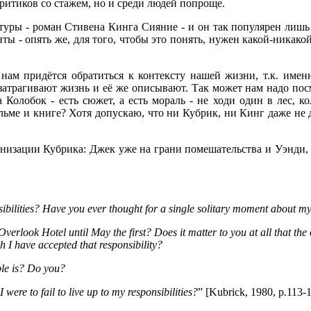
критиков со стажем, но и среди людей попроще.
туры - роман Стивена Кинга Сияние - и он так популярен лишь 
ты - опять же, для того, чтобы это понять, нужен какой-никакой
нам придётся обратиться к контексту нашей жизни, т.к. имен
атрагивают жизнь и её же описывают. Так может нам надо посмо
Колобок - есть сюжет, а есть мораль - не ходи один в лес, к
льме и книге? Хотя допускаю, что ни Кубрик, ни Кинг даже не 
анизации Кубрика: Джек уже на грани помешательства и Уэнди, с
bilities? Have you ever thought for a single solitary moment about my
 Overlook Hotel until May the first? Does it matter to you at all that t
ch I have accepted that responsibility?
ple is? Do you?
were to fail to live up to my responsibilities?
” [Kubrick, 1980, p.113-