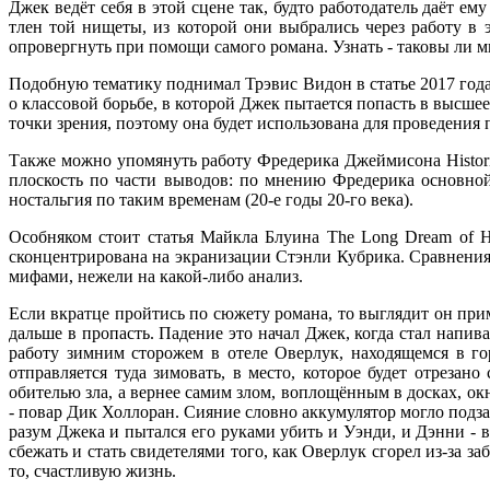
Джек ведёт себя в этой сцене так, будто работодатель даёт ем
тлен той нищеты, из которой они выбрались через работу в 
опровергнуть при помощи самого романа. Узнать - таковы ли м
Подобную тематику поднимал Трэвис Видон в статье 2017 года 
о классовой борьбе, в которой Джек пытается попасть в высшее
точки зрения, поэтому она будет использована для проведения 
Также можно упомянуть работу Фредерика Джеймисона Historici
плоскость по части выводов: по мнению Фредерика основной
ностальгия по таким временам (20-е годы 20-го века).
Особняком стоит статья Майкла Блуина The Long Dream of Hope
сконцентрирована на экранизации Стэнли Кубрика. Сравнени
мифами, нежели на какой-либо анализ.
Если вкратце пройтись по сюжету романа, то выглядит он при
дальше в пропасть. Падение это начал Джек, когда стал напив
работу зимним сторожем в отеле Оверлук, находящемся в го
отправляется туда зимовать, в место, которое будет отрезан
обителью зла, а вернее самим злом, воплощённым в досках, ок
- повар Дик Холлоран. Сияние словно аккумулятор могло подза
разум Джека и пытался его руками убить и Уэнди, и Дэнни - 
сбежать и стать свидетелями того, как Оверлук сгорел из-за з
то, счастливую жизнь.