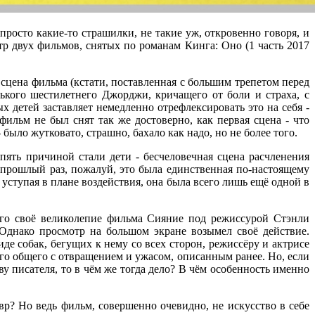
росто какие-то страшилки, не такие уж, откровенно говоря, и
тр двух фильмов, снятых по романам Кинга: Оно (1 часть 2017
сцена фильма (кстати, поставленная с большим трепетом перед
нького шестилетнего Джорджи, кричащего от боли и страха, с
 детей заставляет немедленно отрефлексировать это на себя -
фильм не был снят так же достоверно, как первая сцена - что
было жутковато, страшно, бахало как надо, но не более того.
ять причиной стали дети - бесчеловечная сцена расчленения
в прошлый раз, пожалуй, это была единственная по-настоящему
 уступая в плане воздействия, она была всего лишь ещё одной в
шего своё великолепие фильма Сияние под режиссурой Стэнли
Однако просмотр на большом экране возымел своё действие.
е собак, бегущих к нему со всех сторон, режиссёру и актрисе
его общего с отвращением и ужасом, описанным ранее. Но, если
у писателя, то в чём же тогда дело? В чём особенность именно
р? Но ведь фильм, совершенно очевидно, не искусство в себе