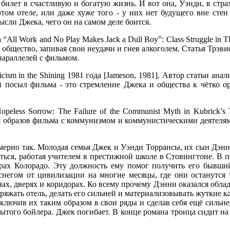
у билет в счастливую и богатую жизнь. И вот она, Уэнди, в страх
этом отеле, или даже хуже того - у них нет будущего вне сте
ысли Джека, чего он на самом деле боится.
“All Work and No Play Makes Jack a Dull Boy”: Class Struggle 
 общество, запивая свои неудачи и гнев алкоголем. Статья Трэви
параллелей с фильмом.
sm in the Shining 1981 года [Jameson, 1981]. Автор статьи анал
 посыл фильма - это стремление Джека и общества к чётко о
less Sorrow: The Failure of the Communist Myth in Kubrick’s Th
я образов фильма с коммунизмом и коммунистическими деятеля
мерно так. Молодая семья Джек и Уэнди Торрансы, их сын Дэнн
аться, работая учителем в престижной школе в Стовингтоне. В 
рах Колорадо. Эту должность ему помог получить его бывший
о снегом от цивилизации на многие месяцы, где они останутся 
нах, дверях и коридорах. Ко всему прочему Дэнни оказался облад
ряжать отель, делать его сильней и материализовывать жуткие 
включив их таким образом в свои ряды и сделав себя ещё силь
абытого бойлера. Джек погибает. В конце романа троица сидит на 