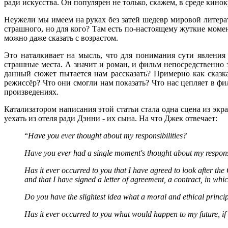
ради искусства. Он популярен не только, скажем, в среде кино
Неужели мы имеем на руках без затей шедевр мировой литера
страшного, но для кого? Там есть по-настоящему жуткие момен
можно даже сказать с возрастом.
Это наталкивает на мысль, что для понимания сути явления 
страшные места. А значит и роман, и фильм непосредственно з
данный сюжет пытается нам рассказать? Примерно как сказка 
режиссёр? Что они смогли нам показать? Что нас цепляет в фи
произведениях.
Катализатором написания этой статьи стала одна сцена из экр
уехать из отеля ради Дэнни - их сына. На что Джек отвечает:
“
Have you ever thought about my responsibilities?
Have you ever had a single moment's thought about my responsi
Has it ever occurred to you that I have agreed to look after the
and that I have signed a letter of agreement, a contract, in whi
Do you have the slightest idea what a moral and ethical princi
Has it ever occurred to you what would happen to my future, if I 