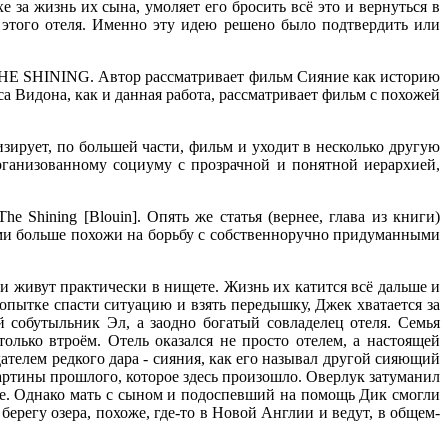
е за жизнь их сына, умоляет его бросить всё это и вернуться в
н этого отеля. Именно эту идею решено было подтвердить или
in THE SHINING. Автор рассматривает фильм Сияние как историю
са Видона, как и данная работа, рассматривает фильм с похожей
изирует, по большей части, фильм и уходит в несколько другую
рганизованному социуму с прозрачной и понятной иерархией,
e Shining [Blouin]. Опять же статья (вернее, глава из книги)
ми больше похожи на борьбу с собственноручно придуманными
и живут практически в нищете. Жизнь их катится всё дальше и
попытке спасти ситуацию и взять передышку, Джек хватается за
 собутыльник Эл, а заодно богатый совладелец отеля. Семья
только втроём. Отель оказался не просто отелем, а настоящей
ателем редкого дара - сияния, как его называл другой сияющий
картины прошлого, которое здесь произошло. Оверлук затуманил
нее. Однако мать с сыном и подоспевший на помощь Дик смогли
берегу озера, похоже, где-то в Новой Англии и ведут, в общем-