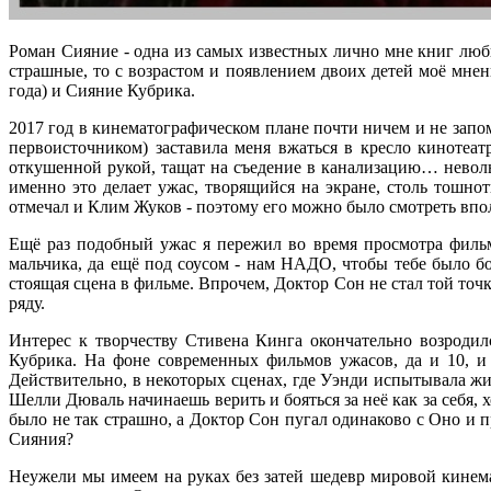
Роман Сияние - одна из самых известных лично мне книг люби
страшные, то с возрастом и появлением двоих детей моё мнен
года) и Сияние Кубрика.
2017 год в кинематографическом плане почти ничем и не запо
первоисточником) заставила меня вжаться в кресло кинотеат
откушенной рукой, тащат на съедение в канализацию… невольн
именно это делает ужас, творящийся на экране, столь тошнот
отмечал и Клим Жуков - поэтому его можно было смотреть впол
Ещё раз подобный ужас я пережил во время просмотра фильм
мальчика, да ещё под соусом - нам НАДО, чтобы тебе было бо
стоящая сцена в фильме. Впрочем, Доктор Сон не стал той точк
ряду.
Интерес к творчеству Стивена Кинга окончательно возродил
Кубрика. На фоне современных фильмов ужасов, да и 10, и
Действительно, в некоторых сценах, где Уэнди испытывала жи
Шелли Дюваль начинаешь верить и бояться за неё как за себя,
было не так страшно, а Доктор Сон пугал одинаково с Оно и п
Сияния?
Неужели мы имеем на руках без затей шедевр мировой кинема