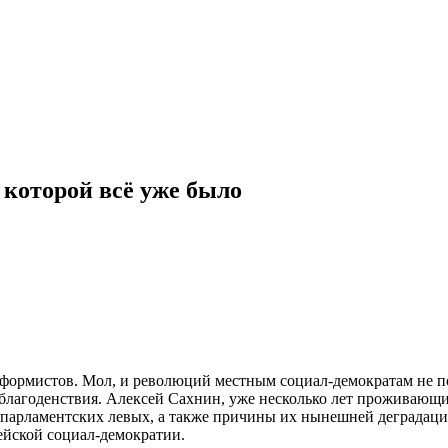
 которой всё уже было
мистов. Мол, и революций местным социал-демократам не пона
о благоденствия. Алексей Сахнин, уже несколько лет проживаю
х парламентских левых, а также причины их нынешней деградации
ейской социал-демократии.