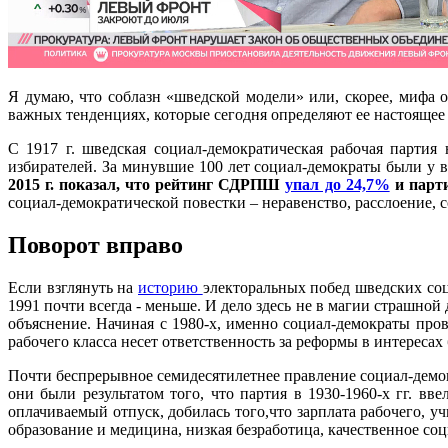
Я думаю, что соблазн «шведской модели» или, скорее, мифа 
важных тенденциях, которые сегодня определяют ее настоящее 
С 1917 г. шведская социал-демократическая рабочая партия
избирателей. За минувшие 100 лет социал-демократы были у в
2015 г. показал, что рейтинг СДРПШ
упал до 24,7%
и парти
социал-демократической повестки – неравенство, расслоение,
Поворот вправо
Если взглянуть на
историю
электоральных побед шведских соци
1991 почти всегда - меньше. И дело здесь не в магии страшно
объяснение. Начиная с 1980-х, именно социал-демократы про
рабочего класса несет ответственность за реформы в интересах
Почти беспрерывное семидесятилетнее правление социал-демок
они были результатом того, что партия в 1930-1960-х гг. 
оплачиваемый отпуск, добилась того,что зарплата рабочего, 
образование и медицина, низкая безработица, качественное со