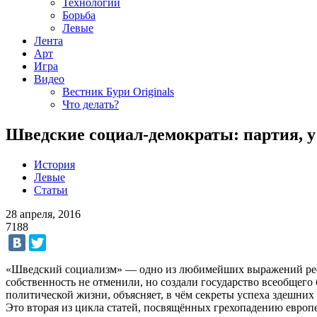
Технологии
Борьба
Левые
Лента
Арт
Игра
Видео
Вестник Бури Originals
Что делать?
Шведские социал-демократы: партия, у
История
Левые
Статьи
28 апреля, 2016
7188
«Шведский социализм» — одно из любимейших выражений рефор
собственность не отменили, но создали государство всеобщег
политической жизни, объясняет, в чём секреты успеха здешни
Это вторая из цикла статей, посвящённых грехопадению европ