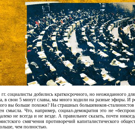
 гг. социалисты добились краткосрочного, но неожиданного для 
да, в свои 5 минут славы, мы много ходили на разные эфиры. И 
а кого вы больше похожи? На страшных большевиков-сталинистов 
ишен смысла. Что, например, социал-демократия это не «беспр
алеко не всегда и не везде. А правильнее сказать, почти никог
мистского смягчения противоречий капиталистического общест
больше, чем полностью.