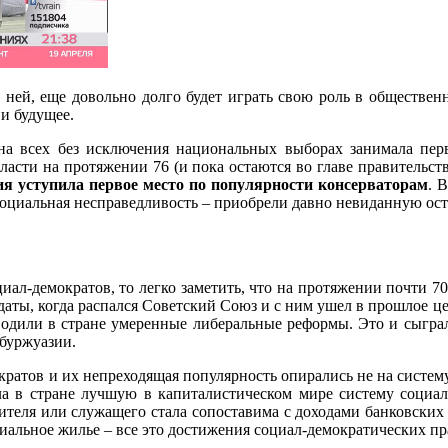
о ней, еще довольно долго будет играть свою роль в обществен
и будущее.
 на всех без исключения национальных выборах занимала пер
ласти на протяжении 76 (и пока остаются во главе правительст
я уступила первое место по популярности консерваторам
. 
 социальная несправедливость – приобрели давно невиданную ос
ал-демократов, то легко заметить, что на протяжении почти 70 
й даты, когда распался Советский Союз и с ним ушел в прошлое 
водили в стране умеренные либеральные реформы. Это и сыграло
 буржуазии.
ратов и их непреходящая популярность опирались не на систем
ввела в стране лучшую в капиталистическом мире систему соци
учителя или служащего стала сопоставима с доходами банковски
циальное жилье – все это достижения социал-демократических пр