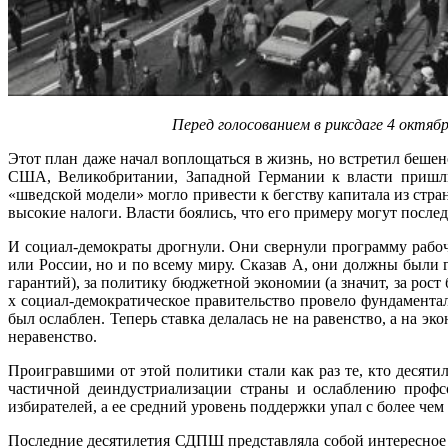
Перед голосованием в риксдаге 4 октяб
Этот план даже начал воплощаться в жизнь, но встретил беше
США, Великобритании, Западной Германии к власти пришли 
«шведской модели» могло привести к бегству капитала из ст
высокие налоги. Власти боялись, что его примеру могут послед
И социал-демократы дрогнули. Они свернули программу рабоч
или России, но и по всему миру. Сказав А, они должны были г
гарантий), за политику бюджетной экономии (а значит, за рост
х социал-демократическое правительство провело фундамент
был ослаблен. Теперь ставка делалась не на равенство, а на э
неравенство.
Проигравшими от этой политики стали как раз те, кто десят
частичной деиндустриализации страны и ослаблению профсо
избирателей, а ее средний уровень поддержки упал с более чем
Последние десятилетия СДПШ представляла собой интересное з