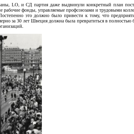
раны, LO, и СД партия даже выдвинули конкретный план пост
бые рабочие фонды, управляемые профсоюзами и трудовыми колле
остепенно это должно было привести к тому, что предприятия
мерно за 30 лет Швеция должна была превратиться в полностью б
рганизаций.