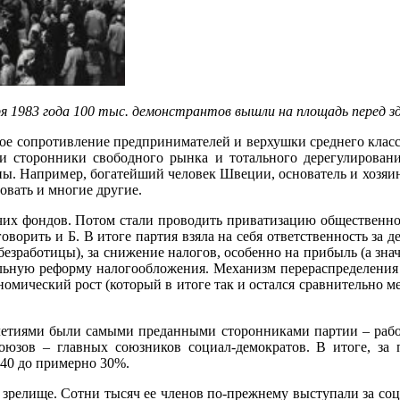
ря 1983 года 100 тыс. демонстрантов вышли на площадь перед з
ное сопротивление предпринимателей и верхушки среднего класса
сторонники свободного рынка и тотального дерегулирования
раны. Например, богатейший человек Швеции, основатель и хоз
овать и многие другие.
их фондов. Потом стали проводить приватизацию общественног
оворить и Б. В итоге партия взяла на себя ответственность за д
 безработицы), за снижение налогов, особенно на прибыль (а зна
альную реформу налогообложения. Механизм перераспределения
кономический рост (который в итоге так и остался сравнительно
илетиями были самыми преданными сторонниками партии – рабоч
юзов – главных союзников социал-демократов. В итоге, за п
 40 до примерно 30%.
релище. Сотни тысяч ее членов по-прежнему выступали за социа