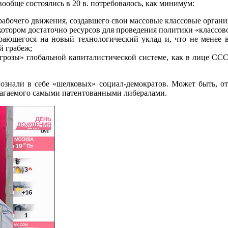
вообще состоялись в 20 в. потребовалось, как минимум:
абочего движения, создавшего свои массовые классовые организ
котором достаточно ресурсов для проведения политики «классов
ирающегося на новый технологический уклад и, что не менее
й грабеж;
 угрозы» глобальной капиталистической системе, как в лице СС
ознали в себе «шелковых» социал-демократов. Может быть, отч
длагаемого самыми патентованными либералами.