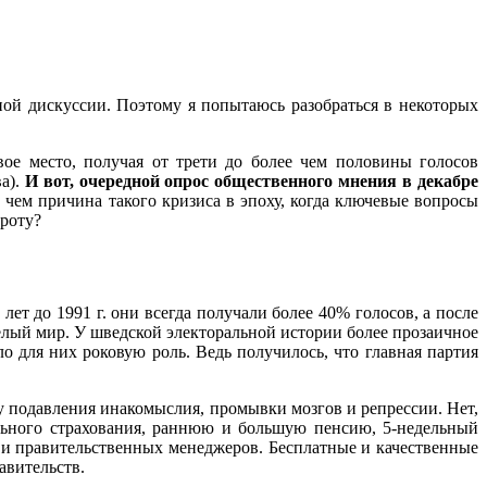
ной дискуссии. Поэтому я попытаюсь разобраться в некоторых
вое место, получая от трети до более чем половины голосов
ва).
И вот, очередной опрос общественного мнения в декабре
В чем причина такого кризиса в эпоху, когда ключевые вопросы
троту?
лет до 1991 г. они всегда получали более 40% голосов, а после
целый мир. У шведской электоральной истории более прозаичное
 для них роковую роль. Ведь получилось, что главная партия
у подавления инакомыслия, промывки мозгов и репрессии. Нет,
ального страхования, раннюю и большую пенсию, 5-недельный
х и правительственных менеджеров. Бесплатные и качественные
авительств.