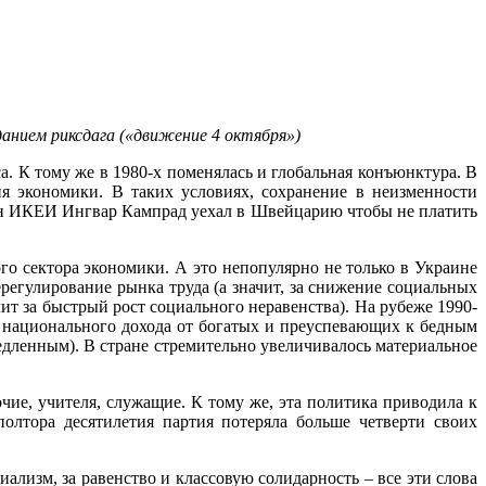
данием риксдага («движение 4 октября»)
. К тому же в 1980-х поменялась и глобальная конъюнктура. В
 экономики. В таких условиях, сохранение в неизменности
яин ИКЕИ Ингвар Кампрад уехал в Швейцарию чтобы не платить
о сектора экономики. А это непопулярно не только в Украине
ерегулирование рынка труда (а значит, за снижение социальных
чит за быстрый рост социального неравенства). На рубеже 1990-
 национального дохода от богатых и преуспевающих к бедным
 медленным). В стране стремительно увеличивалось материальное
ие, учителя, служащие. К тому же, эта политика приводила к
олтора десятилетия партия потеряла больше четверти своих
лизм, за равенство и классовую солидарность – все эти слова