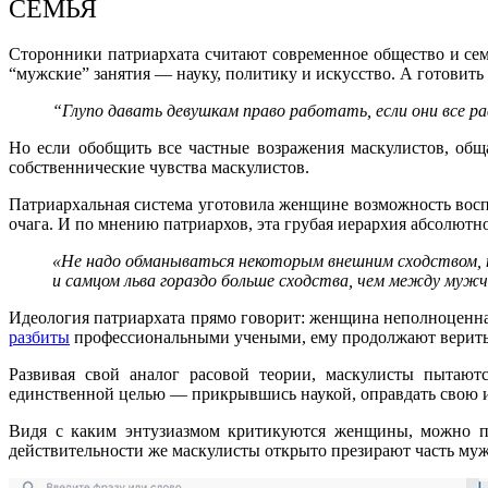
СЕМЬЯ
Сторонники патриархата считают современное общество и се
“мужские” занятия — науку, политику и искусство. А готовит
“Глупо давать девушкам право работать, если они все 
Но если обобщить все частные возражения маскулистов, общ
собственнические чувства маскулистов.
Патриархальная система уготовила женщине возможность восп
очага. И по мнению патриархов, эта грубая иерархия абсолют
«Не надо обманываться некоторым внешним сходством,
и самцом льва гораздо больше сходства, чем между муж
Идеология патриархата прямо говорит: женщина неполноценна
разбиты
профессиональными учеными, ему продолжают верить
Развивая свой аналог расовой теории, маскулисты пытаю
единственной целью — прикрывшись наукой, оправдать свою 
Видя с каким энтузиазмом критикуются женщины, можно по
действительности же маскулисты открыто презирают часть му