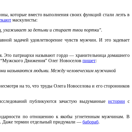
ны, которые вместо выполнения своих функций стали лезть в
екают
маскулисты:
щ, ухаживает за детьми и стирает твои портки".
вной задачей удовлетворение чувств мужчин. И это задевает
оя. Это патриархи называют гордо — хранительница домашнего
лог “Мужского Движения” Олег Новоселов
пишет
:
 они называются людьми. Между человеческим мужчиной
смотря на то, что труды Олега Новоселова и его сторонников
 исследований публикуются зачастую выдуманные
истории
с
олидарности по отношению к якобы угнетенным мужчинам. В
м”. Даже термин отдельный придумали —
бабораб
.