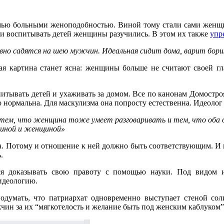
мью больными женоподобностью. Виной тому стали сами женщи
ь и воспитывать детей женщины разучились. В этом их также
упр
равно садятся на шею мужчин. Идеальная сидит дома, варит бор
ая картина станет ясна: женщины больше не считают своей гла
итывать детей и ухаживать за домом. Все по канонам Домостр
но нормальна. Для маскулизма она попросту естественна. Идео
 тем, что женщина тоже умеет разговаривать и тем, что оба
чиной и женщиной»
. Потому и отношение к ней должно быть соответствующим. И не
.
тся доказывать свою правоту с помощью науки. Под видом
идеологию.
думать, что патриархат одновременно выступает стеной с
жчин за их “мягкотелость и желание быть под женским каблуко