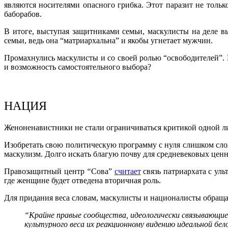
являются носителями опасного грибка. Этот паразит не толь
баборабов.
В итоге, выступая защитниками семьи, маскулисты на деле в
семьи, ведь она “матриархальна” и якобы угнетает мужчин.
Промахнулись маскулисты и со своей ролью “освободителей”.
и возможность самостоятельного выбора?
НАЦИЯ
Женоненавистники не стали ограничиваться критикой одной ли
Изобретать свою политическую программу с нуля слишком сло
маскулизм. Долго искать благую почву для средневековых цен
Правозащитный центр
“
Сова”
считает
связь патриархата с ул
где женщине будет отведена вторичная роль.
Для придания веса словам, маскулисты и националисты обращ
“Крайне правые сообщества, идеологически связывающие 
культурного веса их реакционному видению идеальной б