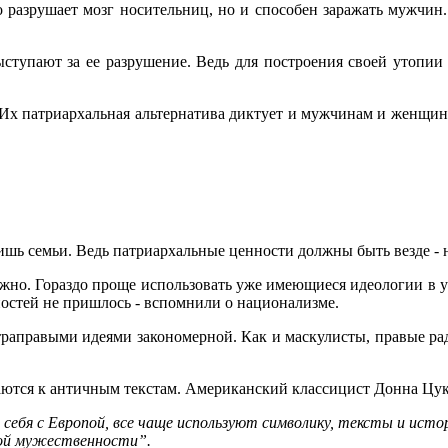
ко разрушает мозг носительниц, но и способен заражать мужч
ыступают за ее разрушение. Ведь для построения своей утопи
 Их патриархальная альтернатива диктует и мужчинам и женщина
шь семьи. Ведь патриархальные ценности должны быть везде - н
жно. Гораздо проще использовать уже имеющиеся идеологии в у
ностей не пришлось - вспомнили о национализме.
ьтраправыми идеями закономерной. Как и маскулисты, правые ра
аются к античным текстам. Американский классицист Донна Цу
себя с Европой, все чаще используют символику, тексты и истор
елой мужественности”.