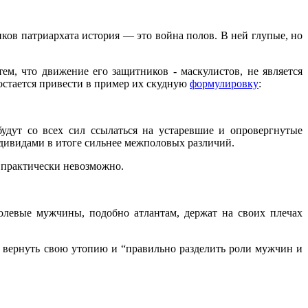
ов патриархата история — это война полов. В ней глупые, но
м, что движение его защитников - маскулистов, не является
остается привести в пример их скудную
формулировку
:
удут со всех сил ссылаться на устаревшие и опровергнутые
дивидами в итоге сильнее межполовых различий.
 практически невозможно.
олевые мужчины, подобно атлантам, держат на своих плечах
ы вернуть свою утопию и “правильно разделить роли мужчин и