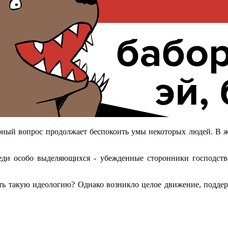
ый вопрос продолжает беспокоить умы некоторых людей. В жар
еди особо выделяющихся - убежденные сторонники господс
мать такую идеологию? Однако возникло целое движение, под