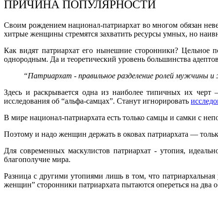
ПРИЧИНА ПОПУЛЯРНОСТИ
Своим рождением национал-патриархат во многом обязан неве
хитрые женщины стремятся захватить ресурсы умных, но наи
Как видят патриархат его нынешние сторонники? Цельное по
однородным. Да и теоретический уровень большинства адептов
“Патриархат - правильное разделение ролей мужчины 
Здесь и раскрывается одна из наиболее типичных их черт 
исследования об “альфа-самцах”. Станут игнорировать
исследо
В мире национал-патриархата есть только самцы и самки с не
Поэтому и надо женщин держать в оковах патриархата — тольк
Для современных маскулистов патриархат - утопия, идеаль
благополучие мира.
Разница с другими утопиями лишь в том, что патриархальная
женщин” сторонники патриархата пытаются опереться на два 