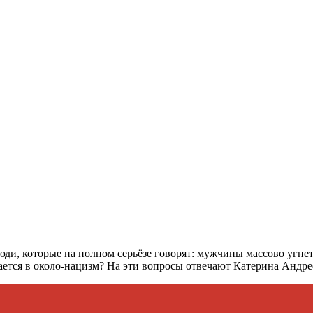
люди, которые на полном серьёзе говорят: мужчины массово угн
ается в около-нацизм? На эти вопросы отвечают Катерина Андре